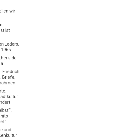
llen wir
en
st ist
en Leders.
- 1965
ther side
na
. Friedrich
. Briefe,
gnahmen
hte.
adtkultur
undert
lbst"".
enito
el "
ie und
senkultur