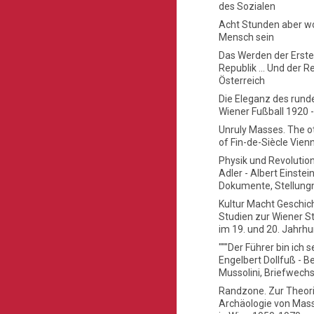
des Sozialen
Acht Stunden aber wo
Mensch sein
Das Werden der Erst
Republik ... Und der Re
Österreich
Die Eleganz des rund
Wiener Fußball 1920 
Unruly Masses. The o
of Fin-de-Siècle Vien
Physik und Revolution
Adler - Albert Einstein
Dokumente, Stellun
Kultur Macht Geschic
Studien zur Wiener St
im 19. und 20. Jahrh
"""Der Führer bin ich se
Engelbert Dollfuß - B
Mussolini, Briefwechs
Randzone. Zur Theor
Archäologie von Mas