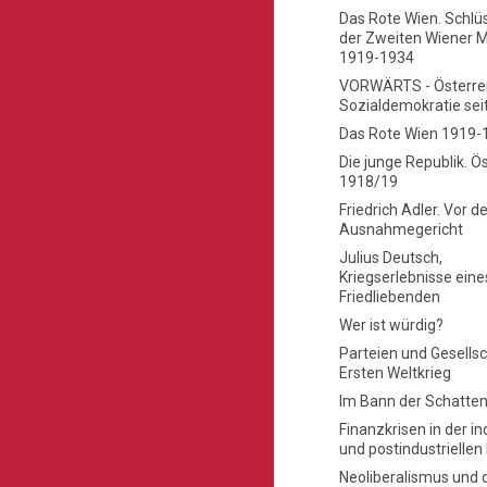
Das Rote Wien. Schlü
der Zweiten Wiener 
1919-1934
VORWÄRTS - Österrei
Sozialdemokratie sei
Das Rote Wien 1919-
Die junge Republik. Ö
1918/19
Friedrich Adler. Vor 
Ausnahmegericht
Julius Deutsch,
Kriegserlebnisse eine
Friedliebenden
Wer ist würdig?
Parteien und Gesells
Ersten Weltkrieg
Im Bann der Schatten
Finanzkrisen in der in
und postindustrielle
Neoliberalismus und d