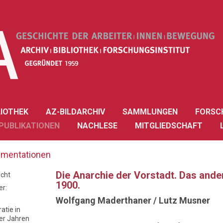
LIOTHEK
AZ-BILDARCHIV
SAMMLUNGEN
FORSC
PUBLIKATIONEN
NACHLESE
MITGLIEDSCHAFT
mentationen
Die Anarchie der Vorstadt. Das and
icht
1900.
r:
Wolfgang Maderthaner / Lutz Musner
atie in
er Jahren