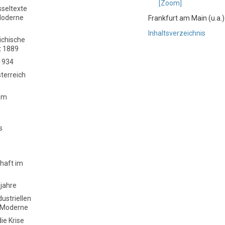
[Zoom]
sseltexte
Moderne
Frankfurt am Main (u.a.)
Inhaltsverzeichnis
chische
t 1889
1934
sterreich
dem
s
chaft im
jahre
dustriellen
n Moderne
ie Krise