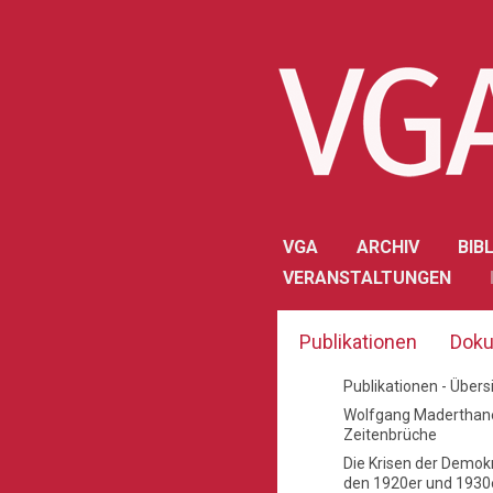
VGA
ARCHIV
BIB
VERANSTALTUNGEN
Publikationen
Doku
Publikationen - Übers
Wolfgang Maderthane
Zeitenbrüche
Die Krisen der Demokr
den 1920er und 1930