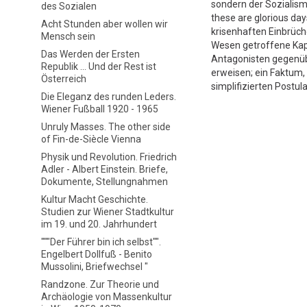
sondern der Sozialismu
des Sozialen
these are glorious day
Acht Stunden aber wollen wir
krisenhaften Einbrüch
Mensch sein
Wesen getroffene Kapi
Das Werden der Ersten
Antagonisten gegenüb
Republik ... Und der Rest ist
erweisen; ein Faktum
Österreich
simplifizierten Postu
Die Eleganz des runden Leders.
Wiener Fußball 1920 - 1965
Unruly Masses. The other side
of Fin-de-Siècle Vienna
Physik und Revolution. Friedrich
Adler - Albert Einstein. Briefe,
Dokumente, Stellungnahmen
Kultur Macht Geschichte.
Studien zur Wiener Stadtkultur
im 19. und 20. Jahrhundert
"""Der Führer bin ich selbst"".
Engelbert Dollfuß - Benito
Mussolini, Briefwechsel "
Randzone. Zur Theorie und
Archäologie von Massenkultur