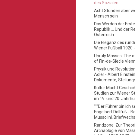
des Sozialen
Acht Stunden aber wo
Mensch sein
Das Werden der Erst
Republik ... Und der Re
Österreich
Die Eleganz des rund
Wiener Fußball 1920 
Unruly Masses. The o
of Fin-de-Siècle Vien
Physik und Revolution
Adler - Albert Einstein
Dokumente, Stellun
Kultur Macht Geschic
Studien zur Wiener St
im 19. und 20. Jahrh
"""Der Führer bin ich se
Engelbert Dollfuß - B
Mussolini, Briefwechs
Randzone. Zur Theor
Archäologie von Mas