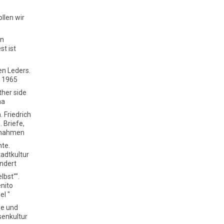
llen wir
en
st ist
en Leders.
- 1965
ther side
na
. Friedrich
. Briefe,
gnahmen
hte.
adtkultur
undert
lbst"".
enito
el "
ie und
senkultur