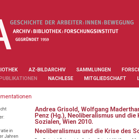
LIOTHEK
AZ-BILDARCHIV
SAMMLUNGEN
FORSC
PUBLIKATIONEN
NACHLESE
MITGLIEDSCHAFT
mentationen
Andrea Grisold, Wolfgang Madertha
icht
Penz (Hg.), Neoliberalismus und die 
r:
Sozialen, Wien 2010.
Neoliberalismus und die Krise des S
atie in
er Jahren