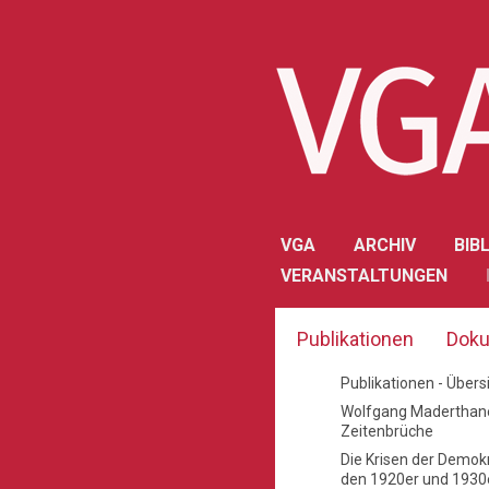
VGA
ARCHIV
BIB
VERANSTALTUNGEN
Publikationen
Doku
Publikationen - Übers
Wolfgang Maderthane
Zeitenbrüche
Die Krisen der Demokr
den 1920er und 1930