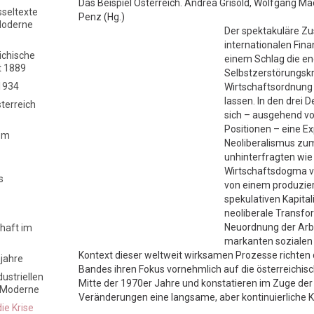
Das Beispiel Österreich. Andrea Grisold, Wolfgang M
sseltexte
Penz (Hg.)
Moderne
Der spektakuläre 
internationalen Fin
chische
einem Schlag die e
t 1889
Selbstzerstörungskr
1934
Wirtschaftsordnung
lassen. In den drei 
sterreich
sich – ausgehend vo
Positionen – eine E
dem
Neoliberalismus zu
unhinterfragten wie
Wirtschaftsdogma v
s
von einem produzie
spekulativen Kapital
neoliberale Transfo
Neuordnung der Arb
chaft im
markanten sozialen 
Kontext dieser weltweit wirksamen Prozesse richten 
jahre
Bandes ihren Fokus vornehmlich auf die österreichisc
dustriellen
Mitte der 1970er Jahre und konstatieren im Zuge de
n Moderne
Veränderungen eine langsame, aber kontinuierliche K
ie Krise