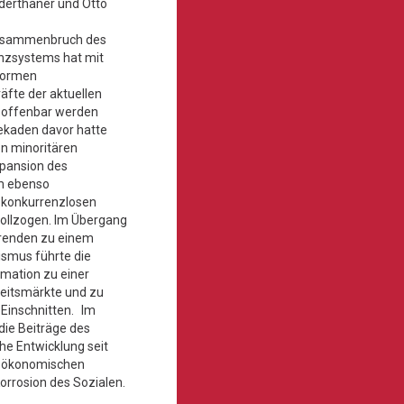
aderthaner und Otto
Zusammenbruch des
anzsystems hat mit
normen
äfte der aktuellen
 offenbar werden
Dekaden davor hatte
n minoritären
xpansion des
m ebenso
 konkurrenzlosen
ollzogen. Im Übergang
renden zu einem
ismus führte die
rmation zu einer
eitsmärkte und zu
Einschnitten. Im
die Beiträge des
he Entwicklung seit
r ökonomischen
orrosion des Sozialen.