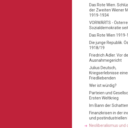
Das Rote Wien. Schlü
der Zweiten Wiener 
1919-1934
VORWÄRTS - Österrei
Sozialdemokratie sei
Das Rote Wien 1919-
Die junge Republik. Ö
1918/19
Friedrich Adler. Vor 
Ausnahmegericht
Julius Deutsch,
Kriegserlebnisse eine
Friedliebenden
Wer ist würdig?
Parteien und Gesells
Ersten Weltkrieg
Im Bann der Schatten
Finanzkrisen in der in
und postindustrielle
Neoliberalismus und d