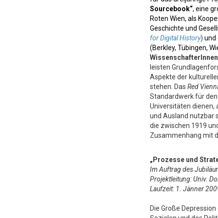
Sourcebook“
, eine g
Roten Wien, als Koope
Geschichte und Gesel
for Digital History
)
und 
(Berkley, Tübingen, Wi
WissenschafterInnen
leisten Grundlagenfor
Aspekte der kulturell
stehen. Das
Red Vienn
Standardwerk für den 
Universitäten dienen, 
und Ausland nutzbar se
die zwischen 1919 un
Zusammenhang mit de
„
Prozesse und Strate
Im Auftrag des Jubiläu
Projektleitung: Univ. 
Laufzeit: 1. Jänner 20
Die Große Depression