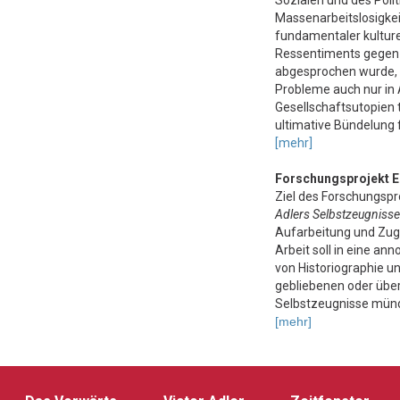
Sozialen und des Poli
Massenarbeitslosigkei
fundamentaler kulture
Ressentiments gegen d
abgesprochen wurde, 
Probleme auch nur in A
Gesellschaftsutopien t
ultimative Bündelung
[mehr]
Forschungsprojekt 
Ziel des Forschungsp
Adlers Selbstzeugniss
Aufarbeitung und Zug
Arbeit soll in eine an
von Historiographie 
gebliebenen oder übe
Selbstzeugnisse mün
[mehr]