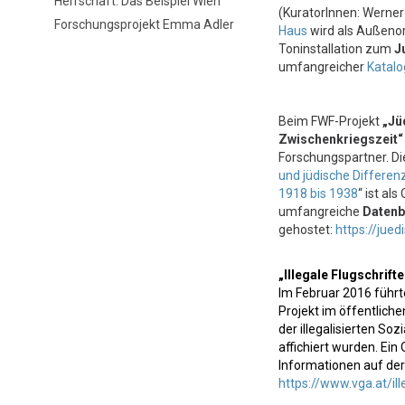
Herrschaft. Das Beispiel Wien”
(KuratorInnen: Werner
Forschungsprojekt Emma Adler
Haus
wird als Außenort
Toninstallation zum
J
umfangreicher
Katalo
Beim
FWF-Projekt
„Jü
Zwischenkriegszeit“
Forschungspartner. Die
und jüdische Differe
1918 bis 1938
“ ist al
umfangreiche
Datenb
gehostet:
https://jue
„Illegale Flugschrifte
Im Februar 2016 führt
Projekt im öffentlic
der illegalisierten So
affichiert wurden. Ei
Informationen auf de
https://www.vga.at/ill