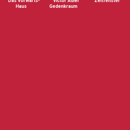
Das Vorwärts-
Victor Adler
Zeitfenster
Haus
Gedenkraum