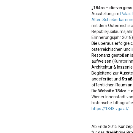
„
184∞ – die vergess
Ausstellung im
Palais
Alten Schieberkamme
mit dem Österreichis
Republikjubiläumsjahr
Erinnerungsjahr 2018)
Die überaus erfolgreic
österreichischen und 
Resonanz gestoßen ist
aufweisen
(KuratorIn
Architektur & Inszenie
Begleitend zur Ausste
angefertigt und
Straß
öffentlichen Raum an 
Die
Website 184∞ – d
Wiener Innenstadt von
historische Lithografi
https://1848.vga.at/
.
Ab Ende 2015
Konzept
für das dreijährige Pr