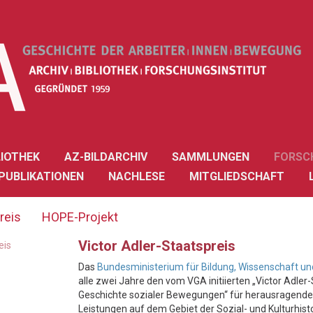
LIOTHEK
AZ-BILDARCHIV
SAMMLUNGEN
FORSC
PUBLIKATIONEN
NACHLESE
MITGLIEDSCHAFT
reis
HOPE-Projekt
Victor Adler-Staatspreis
eis
Das
Bundesministerium für Bildung, Wissenschaft u
alle zwei Jahre den vom VGA initiierten „Victor Adler-
Geschichte sozialer Bewegungen“ für herausragende
Leistungen auf dem Gebiet der Sozial- und Kulturhisto