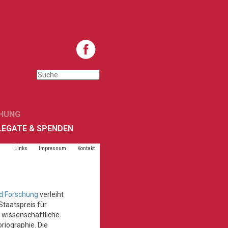
HUNG
LEGATE & SPENDEN
Links
Impressum
Kontakt
nd Forschung
verleiht
Staatspreis für
 wissenschaftliche
riographie. Die