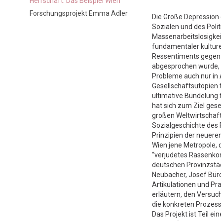
Herrschaft. Das Beispiel Wien”
Forschungsprojekt Emma Adler
Die Große Depression
Sozialen und des Poli
Massenarbeitslosigkei
fundamentaler kulture
Ressentiments gegen d
abgesprochen wurde, 
Probleme auch nur in A
Gesellschaftsutopien t
ultimative Bündelung
hat sich zum Ziel ges
großen Weltwirtschaft
Sozialgeschichte des 
Prinzipien der neueren
Wien jene Metropole, d
“verjudetes Rassenkong
deutschen Provinzstäd
Neubacher, Josef Bürc
Artikulationen und Pr
erläutern, den Versu
die konkreten Prozess
Das Projekt ist Teil 