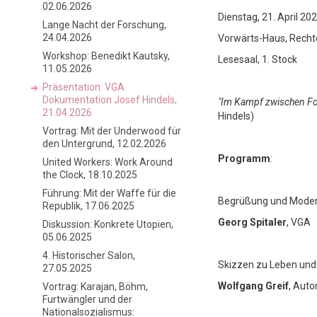
02.06.2026
Dienstag, 21. April 20
Lange Nacht der Forschung,
24.04.2026
Vorwärts-Haus, Recht
Workshop: Benedikt Kautsky,
Lesesaal, 1. Stock
11.05.2026
Präsentation: VGA
Dokumentation Josef Hindels,
"Im Kampf zwischen Fort
21.04.2026
Hindels)
Vortrag: Mit der Underwood für
den Untergrund, 12.02.2026
Programm
:
United Workers: Work Around
the Clock, 18.10.2025
Führung: Mit der Waffe für die
Begrüßung und Moder
Republik, 17.06.2025
Georg Spitaler
, VGA
Diskussion: Konkrete Utopien,
05.06.2025
4. Historischer Salon,
Skizzen zu Leben und 
27.05.2025
Wolfgang Greif
, Aut
Vortrag: Karajan, Böhm,
Furtwängler und der
Nationalsozialismus: