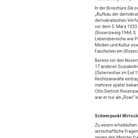
In der Broschüre
Die z
„Aufbau der demokrati
demokratischen Verfa
vor dem 5. März 1933
(Rosenzweig 1944, S. 
Lebensbereiche wie Pol
Medien und Kultur s
Faschisten ein (Rosenz
Bereits vor den Nov
17 anderen SozialistI
(Österreicher im Exil 1
Rechtsanwälte eintrag
mehrere später bekann
Otto Dietrich Rosenzw
war er nur als „Rowi“ 
Schwerpunkt Wirtsch
Zu einem erheblichen 
wirtschaftliche Frage
gegen den Minister f