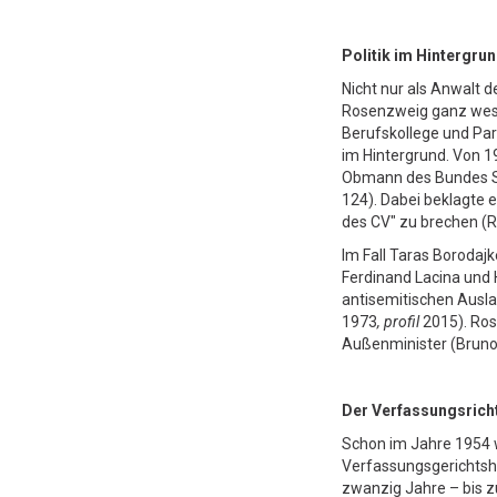
Politik im Hintergru
Nicht nur als Anwalt d
Rosenzweig ganz wesent
Berufskollege und Par
im Hintergrund. Von 
Obmann des Bundes So
124). Dabei beklagte 
des CV" zu brechen (R
Im Fall Taras Borodaj
Ferdinand Lacina und 
antisemitischen Ausla
1973
, profil
2015). Ros
Außenminister (Bruno 
Der
Verfassungsrich
Schon im Jahre 1954 
Verfassungsgerichtsho
zwanzig Jahre – bis z