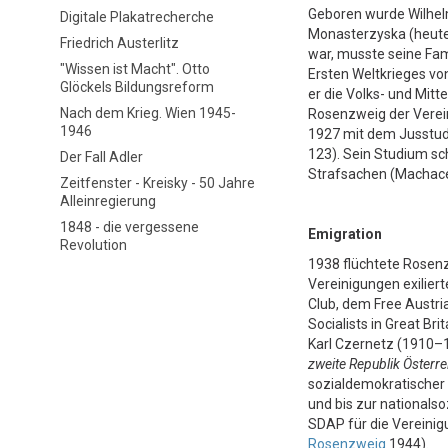
Geboren wurde Wilhel
Digitale Plakatrecherche
Monasterzyska (heute 
Friedrich Austerlitz
war, musste seine Fami
"Wissen ist Macht". Otto
Ersten Weltkrieges vo
Glöckels Bildungsreform
er die Volks- und Mitt
Nach dem Krieg. Wien 1945-
Rosenzweig der Verein
1946
1927 mit dem Jusstudi
123). Sein Studium sc
Der Fall Adler
Strafsachen (Machacek
Zeitfenster - Kreisky - 50 Jahre
Alleinregierung
1848 - die vergessene
Emigration
Revolution
1938 flüchtete Rosenz
Vereinigungen exiliert
Club, dem Free Austr
Socialists in Great Br
Karl Czernetz (1910–
zweite Republik Österre
sozialdemokratischer
und bis zur nationals
SDAP für die Vereinig
Rosenzweig
1944).