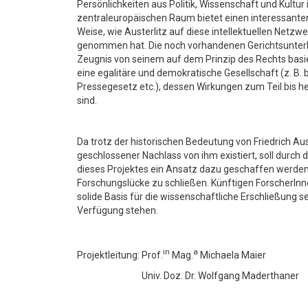
Persönlichkeiten aus Politik, Wissenschaft und Kultur
zentraleuropäischen Raum bietet einen interessanten 
Weise, wie Austerlitz auf diese intellektuellen Netzwe
genommen hat. Die noch vorhandenen Gerichtsunterl
Zeugnis von seinem auf dem Prinzip des Rechts basi
eine egalitäre und demokratische Gesellschaft (z. B. 
Pressegesetz etc.), dessen Wirkungen zum Teil bis
sind.
Da trotz der historischen Bedeutung von Friedrich Aust
geschlossener Nachlass von ihm existiert, soll durch
dieses Projektes ein Ansatz dazu geschaffen werden
Forschungslücke zu schließen. Künftigen ForscherInn
solide Basis für die wissenschaftliche Erschließung se
Verfügung stehen.
in
a
Projektleitung: Prof.
Mag.
Michaela Maier
Univ. Doz. Dr. Wolfgang Maderthaner