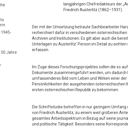
langjährigen Chefredakteurs der „A
che
Friedrich Austerlitz (1862–1931).
tto
orm
Der mit der Umsetzung betraute Sachbearbeiter Haral
 1945-
recherchiert dafür in verschiedenen österreichische
Archiven und Institutionen. Es gilt aber auch die bere
Unterlagen zu Austerlitz‘ Person im Detail zu sichten 
erfassen.
- 50 Jahre
e
Im Zuge dieses Forschungsprojektes sollen die so a
Dokumente zusammengeführt werden, um dadurch let
umfassenderes Bild vom Leben und Wirken einer der
Persönlichkeiten der ausgehenden österreichischen 
ersten österreichischen Republik zu bekommen.
Die Schriftstücke betreffen in nur geringem Umfang 
von Friedrich Austerlitz, zu einem weit größeren Antei
gesamtes Arbeitsspektrum in Bezug auf seine journali
und politische Tätigkeit. Besonders seine Korrespond