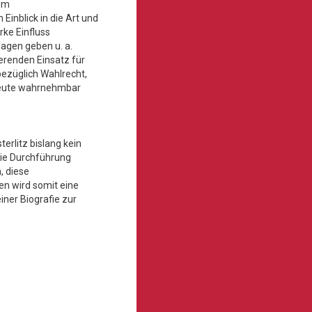
 im
Einblick in die Art und
rke Einfluss
agen geben u. a.
erenden Einsatz für
bezüglich Wahlrecht,
 heute wahrnehmbar
erlitz bislang kein
 die Durchführung
, diese
en wird somit eine
iner Biografie zur