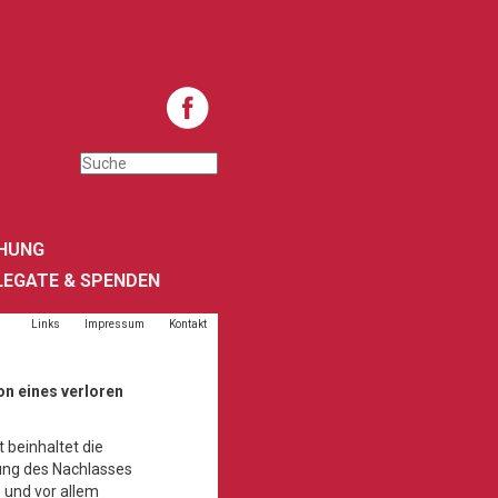
HUNG
LEGATE & SPENDEN
Links
Impressum
Kontakt
on eines verloren
 beinhaltet die
ung des Nachlasses
s und vor allem