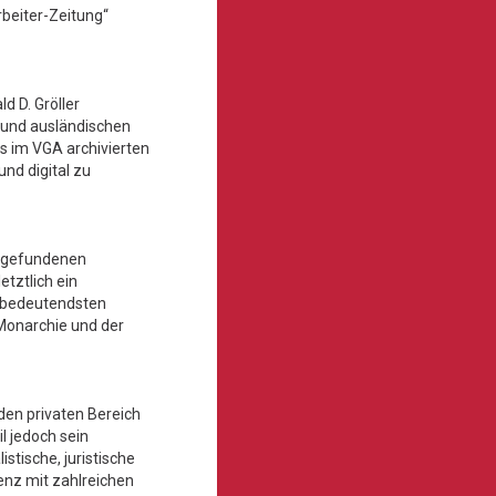
rbeiter-Zeitung“
d D. Gröller
n und ausländischen
its im VGA archivierten
und digital zu
ufgefundenen
ztlich ein
 bedeutendsten
Monarchie und der
den privaten Bereich
l jedoch sein
stische, juristische
enz mit zahlreichen