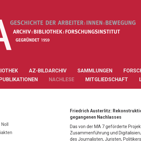
LIOTHEK
AZ-BILDARCHIV
SAMMLUNGEN
FORSC
PUBLIKATIONEN
NACHLESE
MITGLIEDSCHAFT
Friedrich Austerlitz: Rekonstrukti
gegangenen Nachlasses
 Noll
Das von der MA 7 geförderte Projekt
eiakten
Zusammenführung und Digitalisier
des Journalisten, Juristen, Politiker