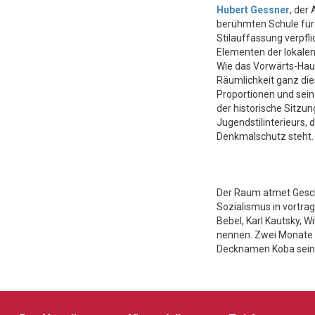
Hubert Gessner
, der
berühmten Schule für 
Stilauffassung verpfl
Elementen der lokalen 
Wie das Vorwärts-Haus
Räumlichkeit ganz di
Proportionen und sein
der historische Sitzu
Jugendstilinterieurs, d
Denkmalschutz steht.
Der Raum atmet Geschi
Sozialismus in vortra
Bebel, Karl Kautsky, W
nennen. Zwei Monate d
Decknamen Koba seine