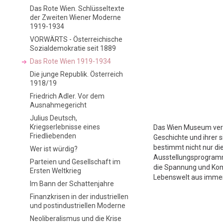
Das Rote Wien. Schlüsseltexte
der Zweiten Wiener Moderne
1919-1934
VORWÄRTS - Österreichische
Sozialdemokratie seit 1889
Das Rote Wien 1919-1934
Die junge Republik. Österreich
1918/19
Friedrich Adler. Vor dem
Ausnahmegericht
Julius Deutsch,
Kriegserlebnisse eines
Das Wien Museum versu
Friedliebenden
Geschichte und ihrer 
bestimmt nicht nur d
Wer ist würdig?
Ausstellungsprogramm
Parteien und Gesellschaft im
die Spannung und Komp
Ersten Weltkrieg
Lebenswelt aus immer
Im Bann der Schattenjahre
Finanzkrisen in der industriellen
und postindustriellen Moderne
Neoliberalismus und die Krise